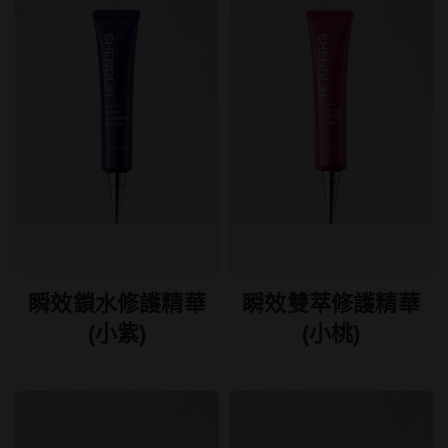
瞬效鎖水修護精華
瞬效雙萃修護精華
(小紫)
(小桃)