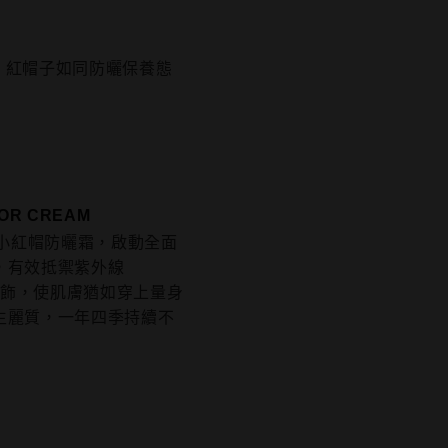
、紅帽子如同防曬保養態
TOR CREAM
和小紅帽防曬霜，啟動全面
，有效抵禦紫外線
色修飾，使肌膚猶如穿上量身
生麗質，一年四季持續不