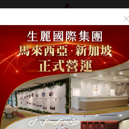
品介紹
年度盛典
首頁
/
產品介紹
/
專業美容保養品
/
全方位UV防曬系列
全方位UV防曬系列