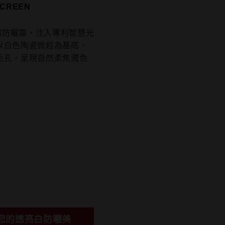
SCREEN
紅帽防曬霜，注入專利智慧光
以白色陶瓷微粒為基底，
毛孔，呈現自然柔焦潤色
您的透亮白防曬美