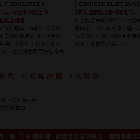
IGHT SUNSCREEN
SUPREME GLOW SUN
防曬/守護珊瑚礁生態
生麗第一支可抗藍光防曬霜
 粉美賞 】
結合妝感美學SPF50+小
0小紅帽防曬霜，超輕盈柔光絲
感因子，物理級護膚防曬，
柔白潤色修飾肌膚，具有啞
調整微紅不規則膚色並修飾
各種肌膚類型，特別針對敏
效果，綻放透亮美肌。
與6B，使肌膚由內而外恢復光
系列 小紅帽防曬 3大特色
：
物、365項西藥
動物認證標章
員，讓「小紅帽防曬」給您全方位防禦力，創造專屬於