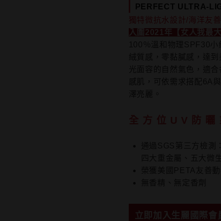
PERFECT ULTRA-L
獨特微抗水設計/海洋友善
入圍2021年【女人我最大
100％溫和物理SPF3
絨質感，零黏膩感，達到
光面容的自然氣色，適合
感肌，可依需求搭配6A
澤亮麗。
全方位UV防曬
通過SGS第三方檢測
四大重金屬、五大微生
榮獲美國PETA友善
無香精、無定香劑
立即加入生麗國際會