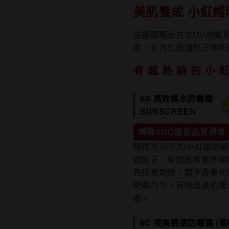
美肌養成 小紅帽
生麗國際全方位UV防曬
度，全方位抵擋烈日零死
有感熱銷的小
6A 高效鎖水防曬霜
SUNSCREEN
蟬聯SNQ國家品質標章
輕透亮SPF30小紅帽防
合因子，有效抵禦紫外線U
色抗老功效，賦予青春光
更顯均勻，有效改善肌膚
逝。
6C 完美輕透防曬霜 (蛋