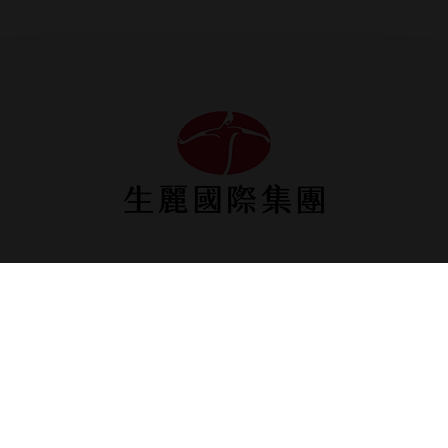
生麗台中
生麗高雄
台中市台灣大道三段658
高雄市鼓山區明華路315
號12樓之3
號5樓之2
04-2452-9606
07-553-1180
04-2452-9636
07-553-1170