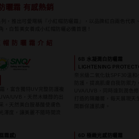
防曬霜 有感熱銷
系列，推出可愛暱稱『小紅帽防曬霜』，以品牌紅白兩色代表
角，白皙美女養成小紅帽防曬必備首選！
紅帽防曬霜介紹
6B 水凝潤白防曬霜
LIGHTENING PROTEC
奈米級二氧化鈦SPF30溫
防護，提高肌膚自我防禦力
曬霜，富含獨特UV完整防護複
UVA/UVB，同時達到潤
VA/UVB，天然木糖醇的出
打造的隔離層，每天展現天
采。天然美白胺基酸使膚色
間斷保護肌膚。
光澤度，讓美麗不隨時間流
糕霜感)
6D 極緻光感防曬霜