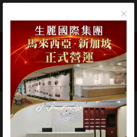
繁體中文
首頁
/
年度盛典
/
風雲人物
風雲人物
洪楹甄 顧問
女生一定要擁有自己的