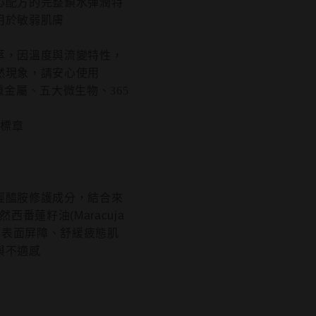
心配方的完整鎖水彈潤特
用於敏弱肌膚
萃，因溫度與流變特性，
然現象，請安心使用
重金屬、五大微生物、365
證標章
經醯胺修護成分，結合來
西番蓮籽油(Maracuja
肌膚表面屏障、舒緩疲態肌
與不適感