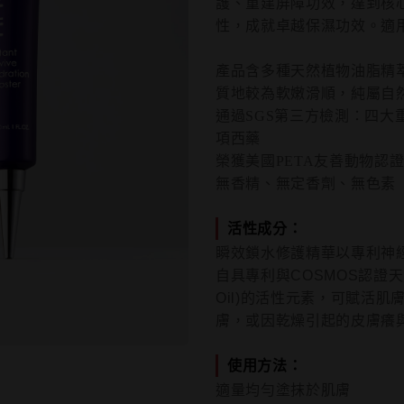
護、重建屏障功效，達到核
性，成就卓越保濕功效。適
產品含多種天然植物油脂精
質地較為軟嫩滑順，純屬自
通過SGS第三方檢測：四大
項西藥
榮獲美國PETA友善動物認
無香精、無定香劑、無色素
活性成分：
瞬效鎖水修護精華以專利神
自具專利與COSMOS認證天然
Oil)的活性元素，可賦活
膚，或因乾燥引起的皮膚癢
使用方法：
適量均勻塗抹於肌膚