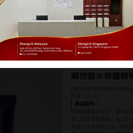
專業美容保養品
保健營養食品
容保養品
/
高機能修護系列
/
瞬效鎖水修護精華(小紫)
瞬效鎖水修護精華
INSTANT REVIVE HYDR
容量：
30
mL
產品說明：
獨特修護鎖水配方，富含肌
酸，提供深層調理，強化肌
禦能力及多種維生素，對肌