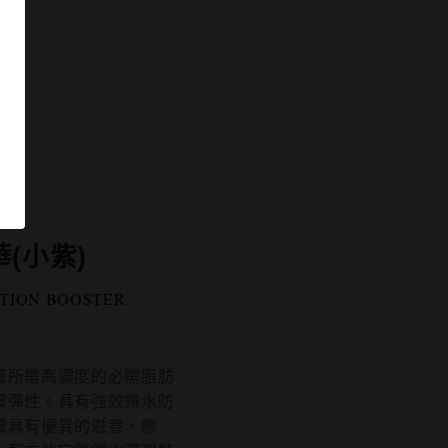
(小紫)
ATION BOOSTER
膚所需高濃度的必需脂肪
膚彈性。具有強效鎖水防
膚具有優異的滋養、修