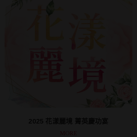
2025 花漾麗境 菁英慶功宴
MORE