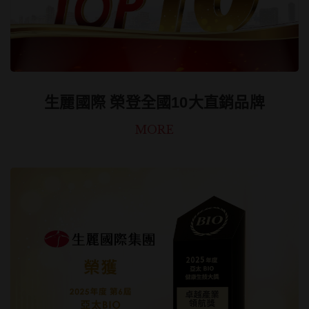
生麗國際 榮登全國10大直銷品牌
MORE