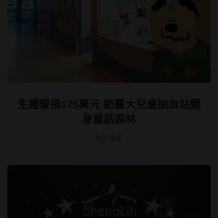
生麗暖捐175萬元 助臺大兒童抽血站變
身童話森林
MORE