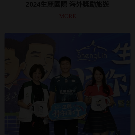
2024生麗國際 海外獎勵旅遊
MORE