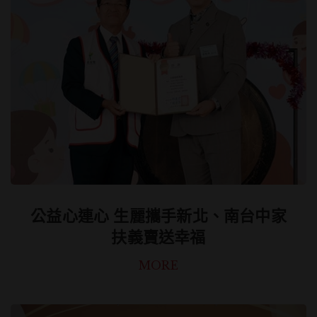
公益心連心 生麗攜手新北、南台中家
扶義賣送幸福
MORE