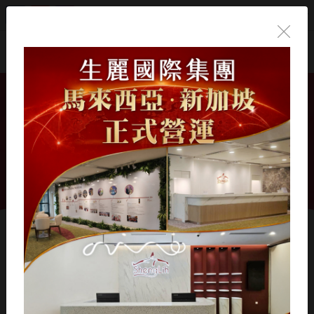
繁體中文
首頁
/
生麗國際
/
媒體曝光
/
平面/網路媒體
平面/網路媒體
2025-8-27 LINE TODAY【生麗國
+
際集團攜手家扶基金會 捐贈逾
6500萬元 助弱勢家庭邁向自立】