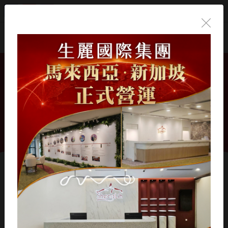
繁體中文
2026-6-18 中時新聞
【生麗國際護兒少 支持
臺大兒童醫院逾2058萬
元醫療儀器與友善醫療空
間】
生麗國際護兒少 支持臺