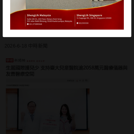
大兒童醫院逾2058萬元
醫療儀器與友善醫療空間
2026-6-18 中時新聞