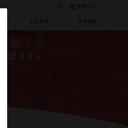
繁體中文
生麗事業
會員專區
麗國際連續六年挺勵馨 累計
性賦能！生
破381