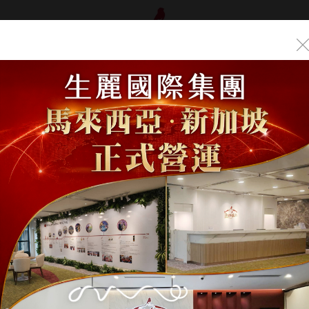
品介紹
年度盛典
曝光
/
平面/網路媒體
/
2026-5-8 三立新聞【深耕女性賦能！生
捐款破381萬】
-5-8 三立新聞【深耕女
連續六年挺勵馨 累計捐款
萬】