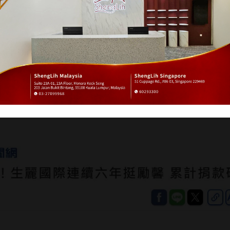
賦能！生麗國際連續六
破381萬