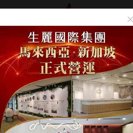
品介紹
年度盛典
曝光
/
平面/網路媒體
/
2026-4-21 經濟日報【生麗國際深化ES
責任】
6-4-21 經濟日報【生麗
實踐 三年淨灘行動落實企