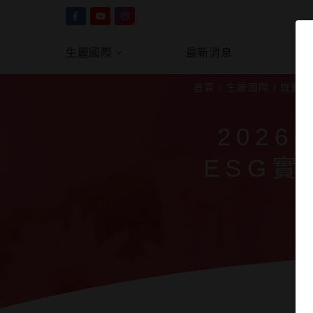
生麗國際
最新消息
產
首頁
/
生麗國際
/
媒體
202
ESG