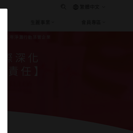
繁體中文
生麗事業
會員專區
G實踐 三年淨灘行動落實企業
國際深化
業責任】