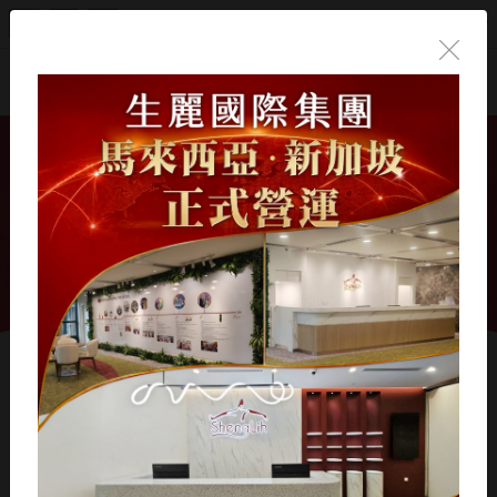
繁體中文
首頁
/
數位季刊
/
202206 數位季刊
/
防曬係數真的越高越好？
防曬係數真的越高越好？
#
名稱
上傳日期
描述
Download
1
2022-03-04
Download