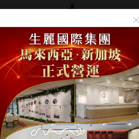
品介紹
年度盛典
首頁
/
生麗事業
/
晉升榮耀
/
周家溱 顧問
周家溱 顧問