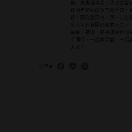
務」來實踐事業。我也為自
在明年初達成買下賓士車，
伴。因為我深信，我一定能
多人擁有富麗健康的人生。
最後，感謝一路相知相挺的
手同行，一起做公益，一起
大家！
分享到