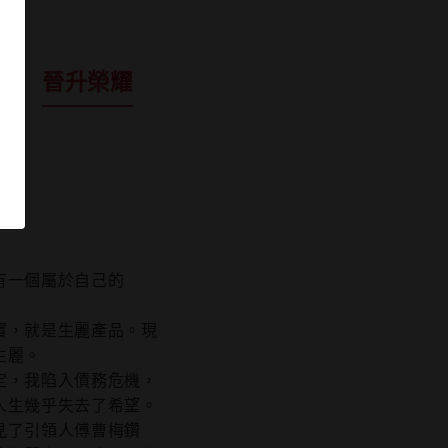
程
晉升榮耀
有一個屬於自己的
寶，就是生麗產品。現
生麗。
定，我陷入債務危機，
人生幾乎失去了希望。
見了引領人傅曹梅鑽