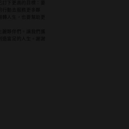
己訂下更高的目標：要
用行動去服務更多夥
翻轉人生，也要幫助更
生麗夥伴們。讓我們攜
創造富足的人生。謝謝