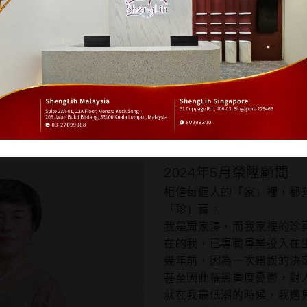
際
生麗制度
認識多層次傳銷
教育課
榮譽榜
Q & A
美麗見證分享
2024年5月榮陞顧問
相信每個人的「家」裡，都
「珍」寶。
我是周家溱，而我家裡的珍
在的我，已專職專業投入在
幾年前，因為一次錯誤的決
甚至因此罹患重度憂鬱，對
就在我最低潮的時候，我遇