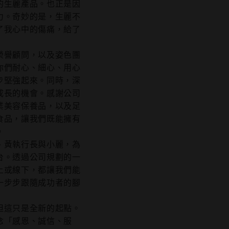
的生麗產品。也正是因
力。奇妙的是，生麗不
了我心中的傷痛，給了
榮譽顧問，以及姿色團
你們耐心、細心、用心
步堅強起來。同時，深
成長的機會。感謝公司
業美容保養品，以及足
食品，讓我們既能擁有
。
、黃執行長與小麗，為
台。透過公司規劃的一
上或線下，都讓我們能
一步步跟隨成功者的腳
但這只是全新的起點。
念「感恩、誠信、服