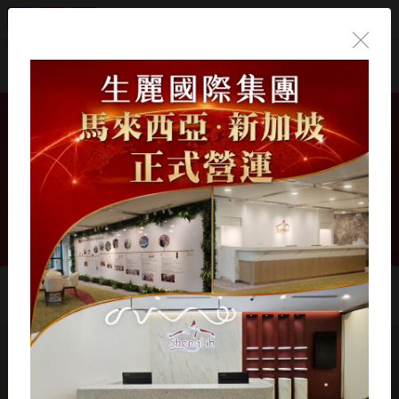
繁體中文
首頁
/
生麗事業
/
晉升榮耀
/
趙中瑞 顧問
趙中瑞 顧問