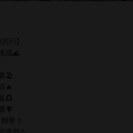
麗同行】
達成🌊
🏖️
結🔥
藍♻️
續🌍
廢歸零🥤
到做到💪