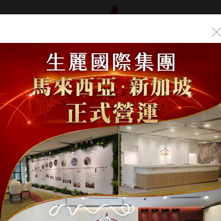
品介紹
年度盛典
首頁
/
生麗國際
/
慈善公益
/
生麗國際連三年淨灘 落實永續行動
國際連三年淨灘 落實永