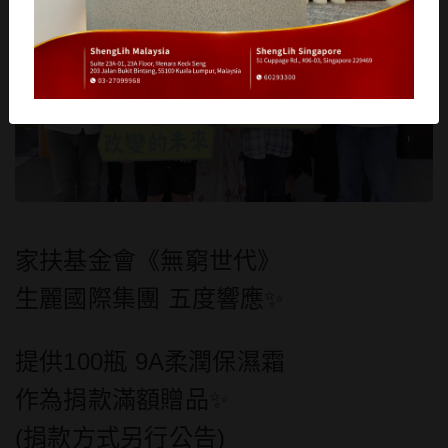
家扶基金會《無窮世代》
生麗國際集團 五度響應
✨
提供100瓶 9A柔潤保濕霜
作為捐款滿額贈品✨
(捐款方式另行公告)