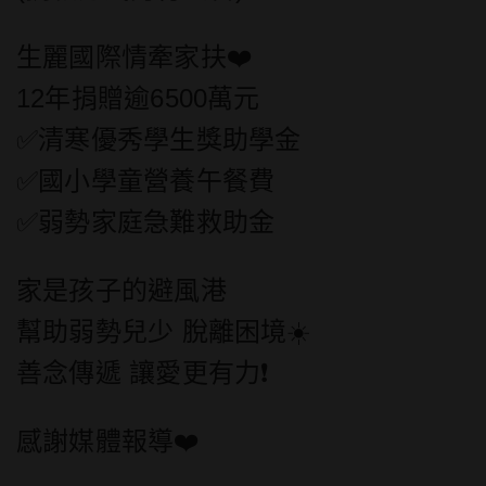
生麗國際情牽家扶
❤️
12年捐贈逾6500萬元
✅清寒優秀學生獎助學金
✅國小學童營養午餐費
✅弱勢家庭急難救助金
家是孩子的避風港
幫助弱勢兒少 脫離困境
☀️
善念傳遞 讓愛更有力
❗
感謝媒體報導
❤️