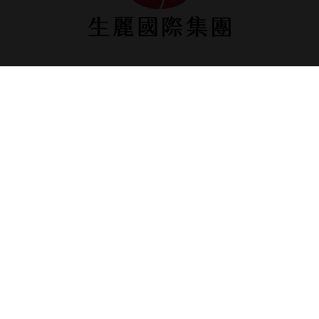
生麗台北
台北市松山區南京東路五段1號9樓
02-2753-1100
02-2753-0230
生麗台中
台中市台灣大道三段658號12樓之3
04-2452-9606